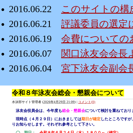
2016.06.22
このサイトの構
2016.06.21
評議委員の選定
2016.06.19
会費についての
2016.06.07
関口泳友会会長
2016.06.04
宮下泳友会副会
令和８年泳友会総会・懇親会について
水泳部サイト管理者
(
2026年4月29日 21:09
)
|
コメント(0)
泳友会役員会は、今年度も
総会・懇親会
について検討を重ねており
現時点（４月２９日）におきましては
期日が確定
したところですが
りお知らせします。それぞれ参考として下さい。
◯ 期日：
令和８年６月２４日（水）１８００～（確定）