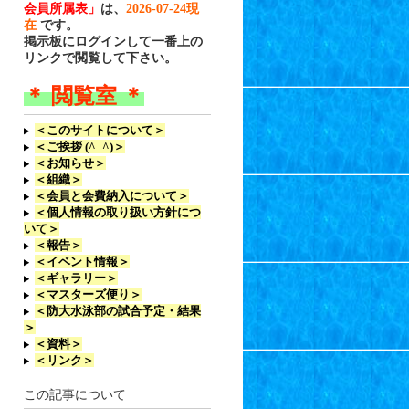
会員所属表」
は、
2026-07-24現
在
です。
掲示板にログインして一番上の
リンクで閲覧して下さい。
＊ 閲覧室 ＊
＜このサイトについて＞
＜ご挨拶 (^_^)＞
＜お知らせ＞
＜組織＞
＜会員と会費納入について＞
＜個人情報の取り扱い方針につ
いて＞
＜報告＞
＜イベント情報＞
＜ギャラリー＞
＜マスターズ便り＞
＜防大水泳部の試合予定・結果
＞
＜資料＞
＜リンク＞
この記事について