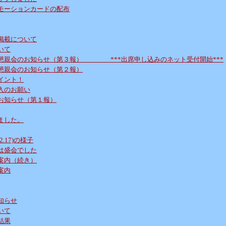
モーションカードの配布
掲載について
いて
懇親会のお知らせ（第３報） ***出席申し込みのネット受付開始***
懇親会のお知らせ（第２報）
イント！
入のお願い
お知らせ（第１報）
ました。
.17)の様子
は盛会でした
案内（続き）
案内
知らせ
いて
結果