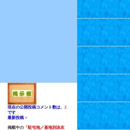
現在の公開投稿コメント数は、
2
です
最新投稿 >
掲載中の
「駐屯地／基地別泳友