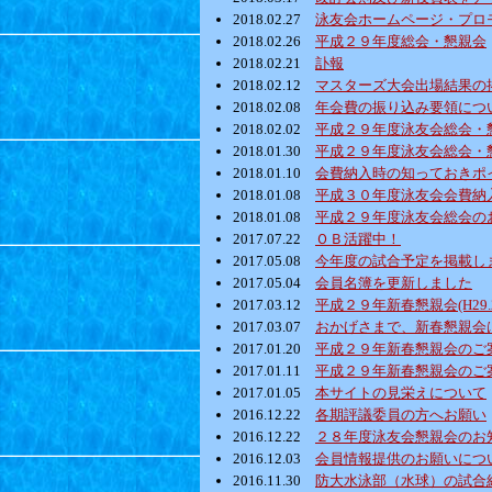
2018.02.27
泳友会ホームページ・プロ
2018.02.26
平成２９年度総会・懇親会
2018.02.21
訃報
2018.02.12
マスターズ大会出場結果の
2018.02.08
年会費の振り込み要領につ
2018.02.02
平成２９年度泳友会総会・
2018.01.30
平成２９年度泳友会総会・
2018.01.10
会費納入時の知っておきポ
2018.01.08
平成３０年度泳友会会費納
2018.01.08
平成２９年度泳友会総会の
2017.07.22
ＯＢ活躍中！
2017.05.08
今年度の試合予定を掲載し
2017.05.04
会員名簿を更新しました
2017.03.12
平成２９年新春懇親会(H29.2
2017.03.07
おかげさまで、新春懇親会
2017.01.20
平成２９年新春懇親会のご
2017.01.11
平成２９年新春懇親会のご
2017.01.05
本サイトの見栄えについて
2016.12.22
各期評議委員の方へお願い
2016.12.22
２８年度泳友会懇親会のお
2016.12.03
会員情報提供のお願いにつ
2016.11.30
防大水泳部（水球）の試合