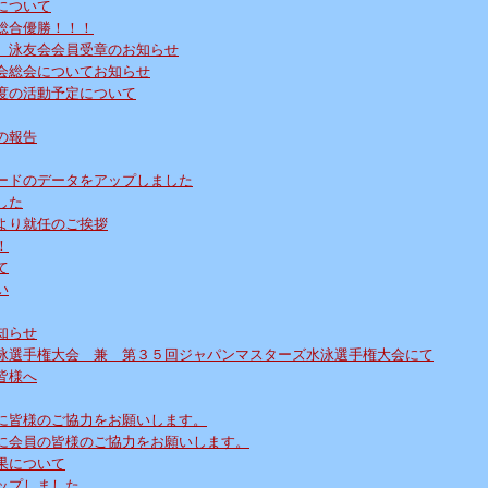
について
総合優勝！！！
、泳友会会員受章のお知らせ
会総会についてお知らせ
度の活動予定について
の報告
ードのデータをアップしました
した
より就任のご挨拶
！
て
い
知らせ
泳選手権大会 兼 第３５回ジャパンマスターズ水泳選手権大会にて
皆様へ
に皆様のご協力をお願いします。
に会員の皆様のご協力をお願いします。
果について
ップしました