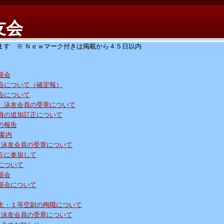
友会
す ※ Ｎｅｗマーク付きは掲載から４５日以内
親会
会について（確定報）
会について
、泳友会員の受章について
員の追加訂正について
の報告
案内
、泳友会員の受章について
５に参加して
について
親会
親会について
太・１等空尉の殉職について
、泳友会員の受章について