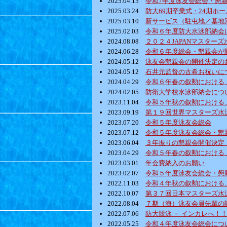
2025.04.15
令和7年度泳友会総会・懇
2025.03.24
防大69期卒業式・24期ホ
2025.03.10
新サービス（駐屯地／基地
2025.02.03
令和６年度防大水泳部納会
2024.08.08
２０２４JAPANマスター
2024.06.28
令和６年度総会・懇親会が
2024.05.12
泳友会懇親会の開催決定の
2024.05.12
石井元監督の古希お祝いに
2024.04.29
令和６年春の叙勲における
2024.02.05
防衛大学校水泳部納会につ
2023.11.04
令和５年秋の叙勲における
2023.09.19
第１９回世界マスターズ水
2023.07.20
令和５年度泳友会総会
2023.07.12
令和５年度泳友会総会・懇
2023.06.04
３年振りの懇親会開催決定
2023.04.29
令和５年春の叙勲における
2023.03.01
年会費納入のお願い
2023.02.07
令和５年度泳友会総会・懇
2022.11.03
令和４年秋の叙勲における
2022.10.07
第３７回日本マスターズ水
2022.08.04
７期（海）泳友会員先輩の
2022.07.06
防大競泳 － インカレへ！
2022.05.25
令和４年度泳友会総会につ