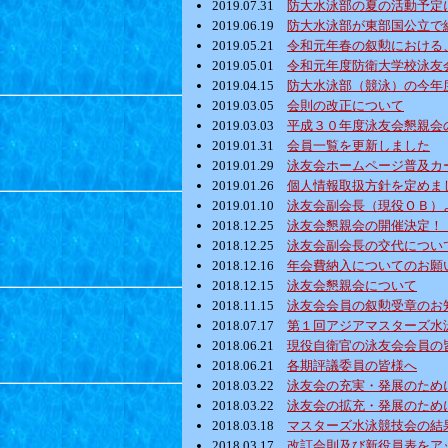
2019.07.31
防大水泳部の夏の活動予定
2019.06.19
防大水泳部が東部国公立で
2019.05.21
令和元年春の叙勲における
2019.05.01
令和元年度防衛大学校泳友
2019.04.15
防大水泳部（競泳）の今年
2019.03.05
会則の改正について
2019.03.03
平成３０年度泳友会懇親会
2019.01.31
会員一覧を更新しました
2019.01.29
泳友会ホームページ普及カ
2019.01.26
個人情報取扱方針を定めま
2019.01.10
泳友会副会長（現役ＯＢ）
2018.12.25
泳友会懇親会の開催決定！
2018.12.25
泳友会副会長の交代につい
2018.12.16
年会費納入についてのお願
2018.12.15
泳友会懇親会について
2018.11.15
泳友会会員の叙勲受章のお
2018.07.17
第１回アジアマスターズ水
2018.06.21
現役自衛官の泳友会会員の
2018.06.21
各期評議委員の皆様へ
2018.03.22
泳友会の充実・発展のため
2018.03.22
泳友会の拡充・発展のため
2018.03.18
マスターズ水泳競技会の結
2018.03.17
改訂会則及び新役員表をア