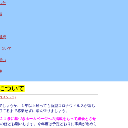
した
新
断想
について
願い
拶
について
コメント(0)
でしょうか。１年以上経っても新型コロナウィルスが落ち
打てるまで感染せずに踏ん張りましょう。
２１条に基づきホームページへの掲載をもって総会とさせ
のほどお願いします。今年度は予定どおりに事業が進めら