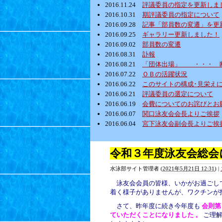
2016.11.24
評議委員の指定を更新しま
2016.10.31
期評議委員の指定について
2016.09.28
記事「部員数の変遷」を更
2016.09.25
ギャラリー更新しました！
2016.09.02
部員数の変遷
2016.08.31
訃報
2016.08.21
「団体出場」 ・・・ 
2016.07.22
ＯＢの活躍状況
2016.06.22
このサイトの構成･見栄え
2016.06.21
評議委員の選定について
2016.06.19
会費についてのお詫びとお
2016.06.07
関口泳友会会長よりご挨拶
2016.06.04
宮下泳友会副会長よりご挨
令和３年度泳友会総会
水泳部サイト管理者
(
2021年5月21日 12:31
)
|
泳友会会員の皆様、いかがお過ごし
着く様子がありませんが、ワクチンが
さて、昨年度に続き今年度も
会則第
ていただくことになりました 。
ご理解