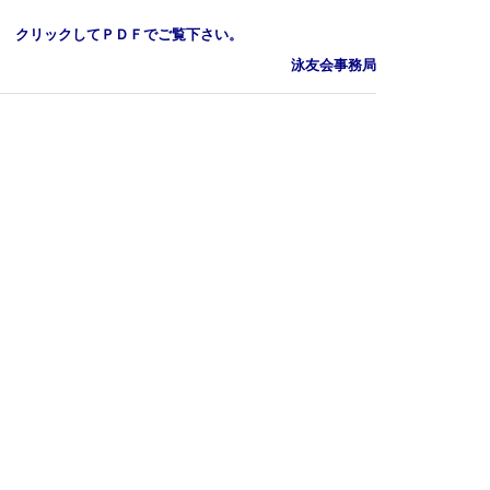
← クリックしてＰＤＦでご覧下さい。
泳友会事務局