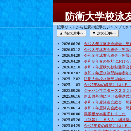
防衛大学校泳
記事リストから任意の記事にジャンプできま
▲ 前の10件へ
▼ 次の10件へ
2026.06.26
令和８年度泳友会総会・懇
2026.05.12
令和８年泳友会総会・懇親
2026.04.29
令和８年泳友会総会・懇親
2026.04.29
令和８年春の叙勲における
2026.02.10
令和７年度秋の叙勲受章会
2026.02.02
令和 7 年度水泳部納会参加
2025.12.02
防衛大学校水泳部 納会のご
2025.11.03
令和7年秋の叙勲における
2025.09.26
ジャパンマスターズ２０２
2025.06.16
新田原基地における葬送式
2025.06.14
令和７年度泳友会総会・懇
2025.06.14
令和７年度泳友会総会・懇
2025.06.06
掲示板が本復旧しました
2025.05.26
《訃報》 ＃６３ 網谷奨
2025.04.29
令和7年春の叙勲における