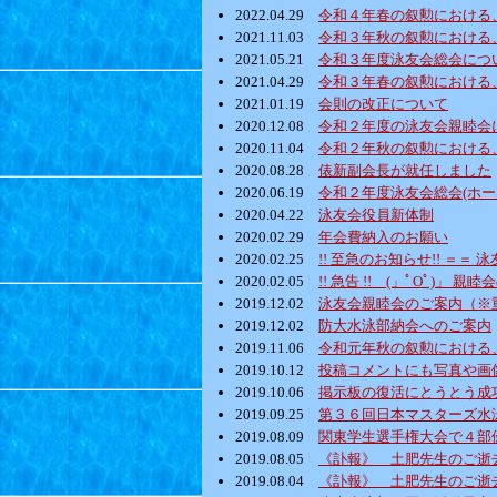
2022.04.29
令和４年春の叙勲における
2021.11.03
令和３年秋の叙勲における
2021.05.21
令和３年度泳友会総会につ
2021.04.29
令和３年春の叙勲における
2021.01.19
会則の改正について
2020.12.08
令和２年度の泳友会親睦会
2020.11.04
令和２年秋の叙勲における
2020.08.28
俵新副会長が就任しました
2020.06.19
令和２年度泳友会総会(ホ
2020.04.22
泳友会役員新体制
2020.02.29
年会費納入のお願い
2020.02.25
!! 至急のお知らせ!! ＝＝
2020.02.05
!! 急告 !! (」ﾟOﾟ)」
2019.12.02
泳友会親睦会のご案内（※
2019.12.02
防大水泳部納会へのご案内
2019.11.06
令和元年秋の叙勲における
2019.10.12
投稿コメントにも写真や画
2019.10.06
掲示板の復活にとうとう成功
2019.09.25
第３６回日本マスターズ水
2019.08.09
関東学生選手権大会で４部
2019.08.05
《訃報》 土肥先生のご逝
2019.08.04
《訃報》 土肥先生のご逝