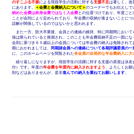
のすこぶる不振
による現役学生の活動に対する
支援不足
は著しく、改
にあります。
＜会費と会費納入について＞
のコーナーでもお伝えして
納めた会費は終身会費ではなく入会費
との位置づけであり、年度ごと
ことが会則により定められており、年会費の収納が進まないことにつ
誤解が関係しているのではないかと思われます。
また一方、防大卒業後、会員との連絡の維持、特に同期間において
係は限られていると推測され、このことも年会費収納不足の一因にな
会則に基づき６５歳以上の会員については年会費の納入は免除されて
期におかれましては、
同期諸会員への連絡について各期評議委員の一
に、このホームページを閲覧された
各会員の自発的な年会費納入に大
繰り返しになりますが、現役学生の活躍に対する支援の原資は泳友
付）です。年度の
年会費を年度内に納入されますよう
、よろしくお願
則などはありませんが、是非
進んでの納入を重ねてお願いします
。