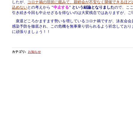
したが、
コロナ禍の現状に鑑みて、親睦会が不安なく開催できるほど
込めない
との考えから
"
中止する
" という結論となりました
ので、こ
引き続き今回も中止せざるを得ないのは大変残念ではありますが、ご
衰退どころかますます勢いを増しているコロナ禍ですが、泳友会会
感染予防を徹底され、この危機を無事乗り切られるよう祈念しており
に頑張りましょう！！
カテゴリ
:
お知らせ