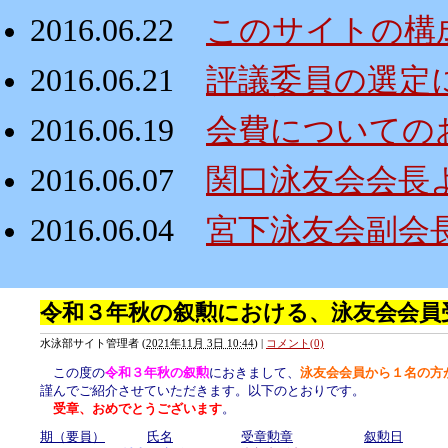
2016.06.22
このサイトの構
2016.06.21
評議委員の選定
2016.06.19
会費についての
2016.06.07
関口泳友会会長
2016.06.04
宮下泳友会副会
令和３年秋の叙勲における、泳友会会員
水泳部サイト管理者
(
2021年11月 3日 10:44
)
|
コメント(0)
この度の
令和３年秋の叙勲
におきまして、
泳友会会員から１名の方
謹んでご紹介させていただきます。以下のとおりです。
受章、おめでとうございます
。
期（要員）
氏名
受章勲章
叙勲日