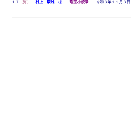
１７
（海）
村上 康雄
様
瑞宝小綬章
令和３年１１月３日