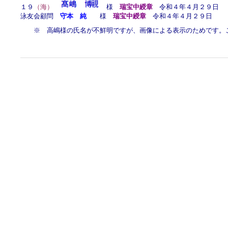
１９
（海）
様
瑞宝中綬章
令和４年４月２９日
泳友会顧問
守本 純
様
瑞宝中綬章
令和４年４月２９日
※ 高嶋様の氏名が不鮮明ですが、画像による表示のためです。