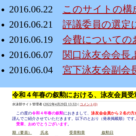
2016.06.22
このサイトの構
2016.06.21
評議委員の選定
2016.06.19
会費についての
2016.06.07
関口泳友会会長
2016.06.04
宮下泳友会副会
令和４年春の叙勲における、泳友会員受
水泳部サイト管理者
(
2022年4月29日 13:32
)
|
コメント(0)
この度の
令和４年春の叙勲
におきまして、
泳友会会員から２名の方
謹んでご紹介させていただきます。以下のとおり（
発表掲載順
）です
受章、おめでとうございます
。
期（要員）
氏名
受章勲章
叙勲日