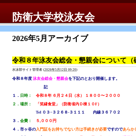
防衛大学校泳友会
2026年5月アーカイブ
令和８年泳友会総会・懇親会について（
水泳部サイト管理者
(
2026年5月12日 09:20
)
令和８年度
泳友会総会・懇親会
を下記のとおり開催します。
記
１．
日時：
令和８年 ６月２４日（水） １８００〜２０００
２
．
場所：
「笑縁食堂」（防衛省内Ｄ棟１０F）
Tel ０３−３２６８‐３１１１ 内線３６７０２
３．
会費：
５,０００円
４．市ヶ谷の
入門証をお持ちでない方は手続きが必要
ですので
あらか