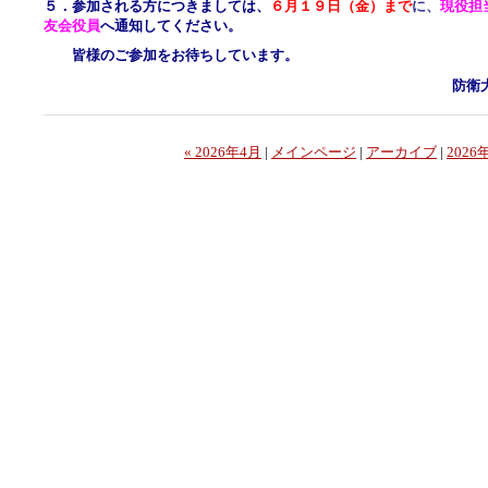
５．参加される方につきましては、
６
月１９日（金）まで
に、
現役担
友会役員
へ通知
してください
。
皆様のご参加をお待ちしています。
防衛
« 2026年4月
|
メインページ
|
アーカイブ
|
2026