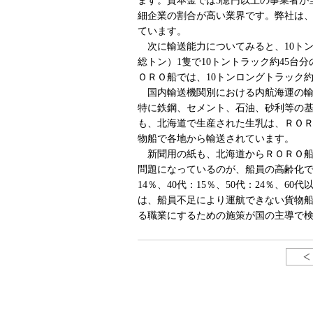
ます。資本金では3億円以上の事業者が全
細企業の割合が高い業界です。弊社は、
ています。
次に輸送能力についてみると、10トン
総トン）1隻で10トントラック約45台
ＯＲＯ船では、10トンロングトラック約
国内輸送機関別における内航海運の輸送
特に鉄鋼、セメント、石油、砂利等の基
も、北海道で生産された生乳は、ＲＯ
物船で各地から輸送されています。
新聞用の紙も、北海道からＲＯＲＯ船
問題になっているのが、船員の高齢化です。
14％、40代：15％、50代：24％、6
は、船員不足により運航できない貨物
る職業にするための施策が国の主導で