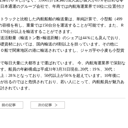
体の６％しかなく、5,000万円未満の法人及び個人が85％を占める零
日本通運のグループ会社で、年商では内航海運業界で10位に位置付け
トラックと比較した内航船舶の輸送量は、単純計算で、小型船（499
分の容積を有し、重量では150台分を運送することが可能です。また、Ｒ
170台分以上を輸送することができます。
活動量（輸送トン数×輸送距離）のシェアは44％にも及んでおり、
礎資材においては、国内輸送の8割以上を担っています。その他に
ＲＯ船で関東地区の港に輸送されていますし、ジャガ芋や小麦も小型貨
で毎日大量に大都市まで運ばれています。 今、内航海運業界で深刻な
船員の年齢構成は平成31年3月31日現在､20代：19％、30代：
0代以上：28％となっており、50代以上が50％を超えています。10年後に
船が出るのではと危惧されており、若い人にとって、内航船員が魅力あ
検討されています。