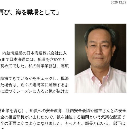
2020.12.29
再び、海を職場として」
）
し、内航海運業の日本海運株式会社に入
るまで日本海運には、船員を含めても
が初めてでした。私の所掌業務は、運航
航海できているかをチェックし、風浪
した場合は、近くの港湾等に避難するよ
本に近づくシーズンに入ると気が抜けま
止策を含む）、船員への安全教育、社内安全会議や船主さんとの安全
安全の担当部長がいましたので、彼を補佐する顧問という気楽な配置で
安全の正面に立つようになりました。もっとも、部長とはいえ、部下は