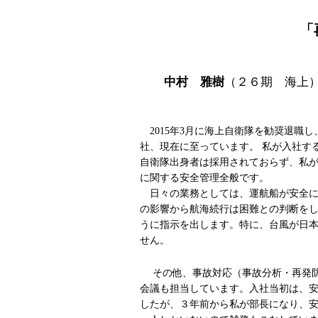
「
中村 雅樹
（２６期 海上
2015年3月に海上自衛隊を勧奨退職
社、現在に至っています。 私が入社す
自衛隊出身者は採用されておらず、私
に関する安全管理全般です。
日々の業務としては、運航船が安全に
の影響から航海続行は困難との判断を
うに指示を出します。特に、台風が日
せん。
その他、事故対応（事故分析・再発防
会議も担当しています。入社当初は、
したが、３年前から私が部長になり、