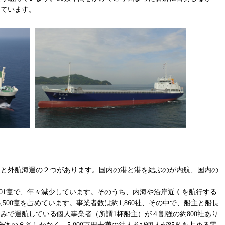
っています。
と外航海運の２つがあります。国内の港と港を結ぶのが内航、国内の
,201隻で、年々減少しています。そのうち、内海や沿岸近くを航行する
,500隻を占めています。事業者数は約1,860社、その中で、船主と船長
みで運航している個人事業者（所謂1杯船主）が４割強の約800社あり