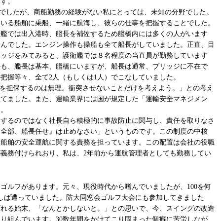
ます。
でしたが、商船勤務の経験がない私にとっては、未知の分野でした。
ている船舶に乗船、一緒に航海し、彼らの仕事を把握することでした。
衛艦では出入港時、艦長を補佐するため艦橋内には多くの人がいます
せんでした。エンジン操作も操船も全て船長がしていました。正直、目
リッジをみてみると、護衛艦では８名程度の当直員が勤務しています
かも、艦長は基本、艦橋にいますが、船長は通常、ブリッジに不在で
把握等々、全て2人（もしくは1人）でこなしていました。
全を担保するのは無理。衝突させないことだけを考えよう。」との考え
立てました。また、運輸業界には国が規定した「運輸安全マネジメン
す。
するのではなく社長自ら積極的に事故防止に関与し、責任を取りなさ
『全部、船長任せ』は止めなさい」というものです。この制度の中核
な船舶の安全運航に関する責務を担っています。この配置は会社の役職
義務付けられおり、私は、2年前から運航管理者としても勤務してい
ルフがあります。元々、現役時代から嗜んでいましたが、100を何
ばしば遭っていました。防大同窓会ゴルフ大会にも参加してきました
ばれる始末、「なんとかしないと。」との思いで、今、スイングの改造
り組んでいます。30数年間をかけてこり固まった個癖に苦労しなが