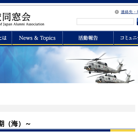
連絡先・
期（海）～