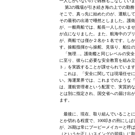
一人しかいないので雑務もこなしてい
第2の職場が引き続き海の上での勤務
そこで、真っ先に始めたのが、運航し
その最初の出港で唖然としました。護
が、一般商船では、船長一人しかいま
が点になりました。また、航海中のブ
が、商船では僅か２名か１名です。し
す。操船指揮から操舵、見張り、船位の
「無理...。護衛艦と同じレベルの安
に至り、彼らに必要な安全教育を組み
ト」を実践することが課せられていま
これは、「安全に関しては現場任せに
い。海運業界では、これまでのような
は、運航管理者という配置で、実質的
とは別に指定され、国交省への届け出が
ます。
最後に、現在、取り組んでいることにゴ
とか切れる程度で、100叩きの刑にし
が、26期は常にブービーメイカーと呼
（というか正しいスイングの習得）に取