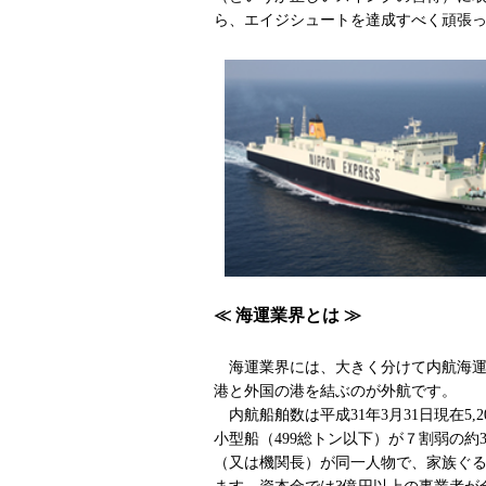
ら、エイジシュートを達成すべく頑張
≪ 海運業界とは ≫
海運業界には、大きく分けて内航海運
港と外国の港を結ぶのが外航です。
内航船舶数は平成31年3月31日現在5
小型船（499総トン以下）が７割弱の約3
（又は機関長）が同一人物で、家族ぐる