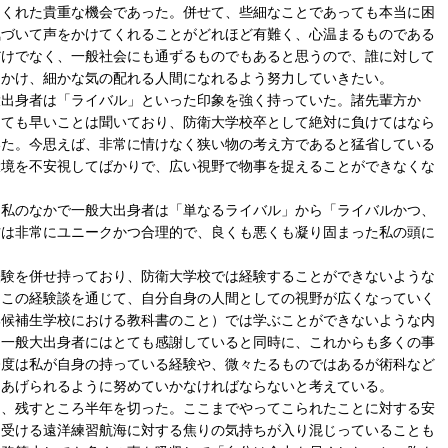
てくれた貴重な機会であった。併せて、些細なことであっても本当に困
気づいて声をかけてくれることがどれほど有難く、心温まるものである
だけでなく、一般社会にも通ずるものでもあると思うので、誰に対して
をかけ、細かな気の配れる人間になれるよう努力していきたい。
出身者は「ライバル」といった印象を強く持っていた。諸先輩方か
とても早いことは聞いており、防衛大学校卒として絶対に負けてはなら
いた。今思えば、非常に情けなく狭い物の考え方であると猛省している
環境を不安視してばかりで、広い視野で物事を捉えることができなくな
私のなかで一般大出身者は「単なるライバル」から「ライバルかつ、
方は非常にユニークかつ合理的で、良くも悪くも凝り固まった私の頭に
験を併せ持っており、防衛大学校では経験することができないような
。この経験談を通じて、自分自身の人間としての視野が広くなっていく
部候補生学校における教科書のこと）では学ぶことができないような内
も一般大出身者にはとても感謝していると同時に、これからも多くの事
今度は私が自身の持っている経験や、微々たるものではあるが術科など
てあげられるように努めていかなければならないと考えている。
、残すところ半年を切った。ここまでやってこられたことに対する安
ち受ける遠洋練習航海に対する焦りの気持ちが入り混じっていることも