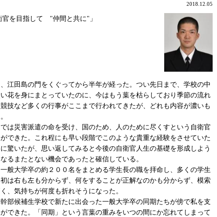
2018.12.05
官を目指して "仲間と共に"」
、江田島の門をくぐってから半年が経った。つい先日まで、学校の中
淡い花を身にまとっていたのに、今はもう葉を枯らしており季節の流れ
漕競技など多くの行事がここまで行われてきたが、どれも内容が濃いも
た。
では災害派遣の命を受け、国のため、人のために尽くすという自衛官
とができた。これ程にも早い段階でこのような貴重な経験をさせていた
常に驚いたが、思い返してみると今後の自衛官人生の基礎を形成しよう
となるまたとない機会であったと確信している。
一般大学卒の約２００名をまとめる学生長の職を拝命し、多くの学生
当初は右も左も分からず、何をすることが正解なのかも分からず、模索
高く、気持ちが何度も折れそうになった。
幹部候補生学校で新たに出会った一般大学卒の同期たちが傍で私を支
とができた。「同期」という言葉の重みをいつの間にか忘れてしまって