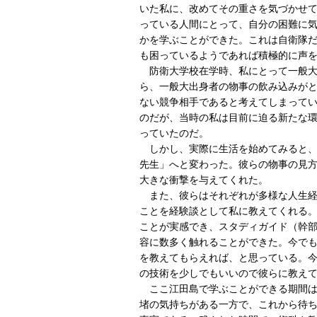
いた私に、改めてその重さを気づかせ
っている人間にとって、自分の困難に
かを学ぶことができた。これは自衛隊
も困っているようであれば積極的に声
防衛大学校在学時、私にとって一般大
ら、一般大出身者の物事の飲み込みが
ない競争相手であると考えてしまって
のだが、当時の私は目前に迫る新たな
っていたのだ。
しかし、実際に生活を始めてみると、
先生」へと変わった。彼らの物事の見
大きな衝撃を与えてくれた。
また、彼らはそれぞれが多様な人生経
ことを経験談として私に教えてくれる
ことが実感でき、スタディガイド（幹
容に数多く触れることができた。今で
を教えてもらえれば、と思っている。
の技術を少しでもいいので彼らに教え
ここ江田島で学ぶことができる期間は
堵の気持ちがある一方で、これから待