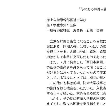
「芯のある幹部自衛
海上自衛隊幹部候補生学校
第１学生隊第５区隊
一般幹部候補生 海曹長 石橋 英和
立派な幹部自衛官になることを目標に
庭にある「同期の桜」は枝いっぱいの
を感じさせる。古鷹山登山、遠泳、遠
のばかりで非常に充実したものであっ
また、７月に発生した「西日本豪雨」
の任務の崇高さを身をもって感じるこ
だけるとは思ってもいなかったので非
としている我々にとっては、成長の糧
この他にも私は前期、防衛大学校卒と
の指揮を執る機会をいただいた。入校
する日々が続いた。求められる能力は
しかし、その度に防衛大学校の同期や
えてくれ、数々の困難を乗り越えるこ