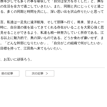
教務等少しでも多くの事を吸収して「自分は全力を尽くした」と、胸を
々の生活を全力で過ごしていきたい。また、同期と共にじっくりと過ご
いる。多くの同期と時間を共にし、深い思い出を沢山作りたいと思って
言。私達は一足先に遠洋航海、そして部隊へ行く。将来、皆さんと一
同時に、自分達の後を追ってきてくれる存在がいることを大変心強く思
を見せることができるよう、私達も精一杯努力していく所存である。江
いる以上に魅力的で、奥の深いものである。どうか食わず嫌いせず、ま
い。「どんな幹部になりたいか」、「自分がこの組織で何がしたいか」
り目標を持って、江田島へ来てもらいたい。
、お互いに頑張ろう。