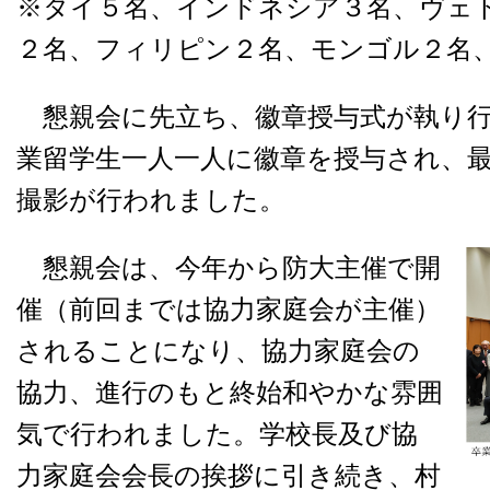
※タイ５名、インドネシア３名、ヴェ
２名、フィリピン２名、モンゴル２
懇親会に先立ち、徽章授与式が執り行
業留学生一人一人に徽章を授与され、
撮影が行われました。
懇親会は、今年から防大主催で開
催（前回までは協力家庭会が主催）
されることになり、協力家庭会の
協力、進行のもと終始和やかな雰囲
気で行われました。学校長及び協
力家庭会会長の挨拶に引き続き、村