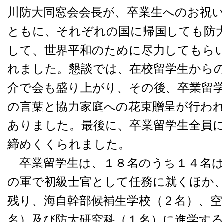
川防大同窓会会長が、卒業生へのお祝
ともに、それぞれの国に帰国しても防
して、世界平和のために尽力してもら
れました。懇談では、在校留学生から
介で会も盛り上がり、その後、卒業留
の言葉と協力家庭への花束贈呈が行わ
ありました。最後に、卒業留学生全員
締めくくられました。
卒業留学生は、１８名のうち１４名は
の軍で初級士官として任務に就くほか
残り、海自幹部候補生学校（２名）、空
名）及び防大研究科（１名）に進学す