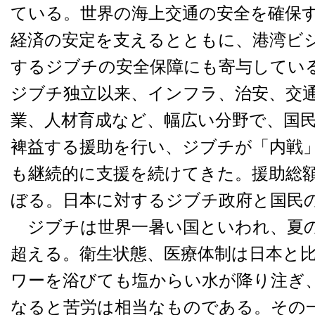
ている。世界の海上交通の安全を確保
経済の安定を支えるとともに、港湾ビ
するジブチの安全保障にも寄与してい
ジブチ独立以来、インフラ、治安、交
業、人材育成など、幅広い分野で、国
裨益する援助を行い、ジブチが「内戦
も継続的に支援を続けてきた。援助総
ぼる。日本に対するジブチ政府と国民
ジブチは世界一暑い国といわれ、夏の
超える。衛生状態、医療体制は日本と
ワーを浴びても塩からい水が降り注ぎ
なると苦労は相当なものである。その