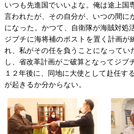
いつも先進国でいいよな。俺は途上国
言われたが、その自分が、いつの間に
になった。かつて、自衛隊が海賊対処
ジブチに海将補のポストを置く計画が
れ、私がその任を負うことになってい
し、省改革計画がご破算となってジブ
１２年後に、同地に大使として赴任す
が起きるか分からない。
□□□