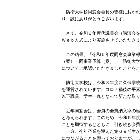
防衛大学校同窓会会員の皆様におかれ
り、誠にありがとうございます。
さて、令和６年度代議員会（講演会を含
Ｗｅｂ方式により実施させていただき
この結果、「令和５年度同窓会事業報
（案）・同事業予算（案）」「防衛大
についてご承認いただきましたことを
防衛大学校は、令和３年度に久保学校
を運営されています。コロナ禍後の平
以下職員、学生一丸となって新たな取
近年同窓会は、会員の会費納入率の極
と考えられます。このため、令和５年
ことを期待するとともに、引き続き会
一方、今年卒業を迎えた第６９期生か
につながることを願っておりますが、