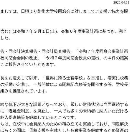
2025.04.01
ましては、日頃より防衛大学校同窓会に対しましてご支援ご協力を賜
む）は令和７年３月１日(土)、令和６年度事業計画に基づき、完全
ました。
告・同会計決算報告・同会計監査報告」「令和７年度同窓会事業計画
学校同窓会会則の改正」「令和７年度同窓会役員の選出」の４件の議案
ここに報告させていただきます。
長をお迎えして以来、「世界に誇る士官学校」を目指し、着実に校務
素の活動が定着し、一般開放による開校記念祭等を開催する等、学校長
り組みを推進されています。
端な低下が大きな課題となっており、厳しい財務状況は当面継続する
度に「遅延金制度」を廃止し、一人でも多くの未納者に納入いただける
費納入促進施策を継続しているところです。
らは、在校中に会費納入のための積み立てを実施しており、問題解決
しばらくの間は、母校支援を主体とした各種事業を継続するため資産の