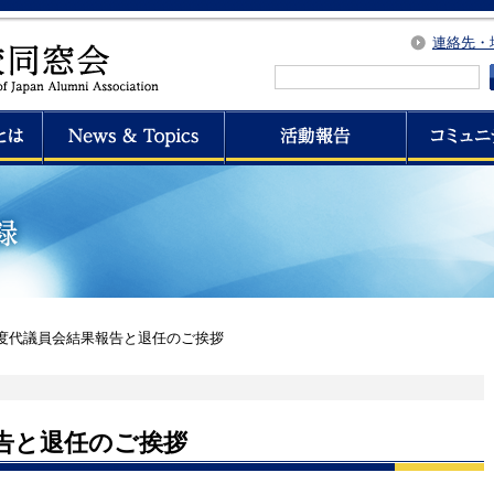
連絡先・
度代議員会結果報告と退任のご挨拶
告と退任のご挨拶
★令和８年４月