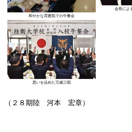
会長によ
和やかな雰囲気での午餐会
思いを込めた万歳三唱
（２８期陸 河本 宏章）