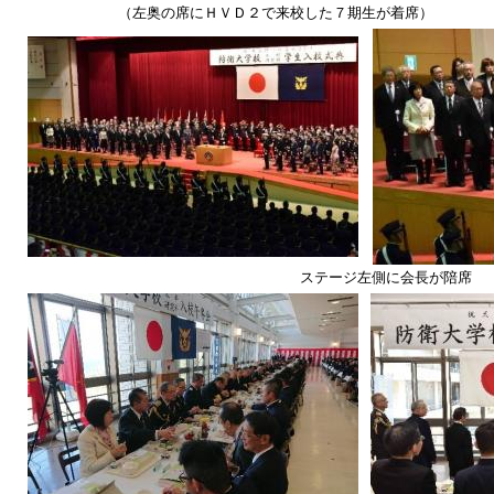
（左奥の席にＨＶＤ２で来校した７期生が着席）
ステージ左側に会長が陪席