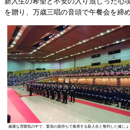
新入生の希望と不安の入り混じった心
を贈り、万歳三唱の音頭で午餐会を締
厳粛な雰囲気の中で、緊張の面持ちで着席する新入生と整列した儀じょ