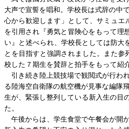
大声で宣誓を唱和。学校長は式辞の中
心から歓迎します」として、サミュエ
を引用され『勇気と冒険心をもって理
い』と述べられ、学校長としては防大
とを目指すと強調されました。また参
校した７期生を賛辞と拍手をもって紹
引き続き陸上競技場で観閲式が行われ
る陸海空自衛隊の航空機が見事な編隊
生が、緊張し整列している新入生の目
た。
午後からは、学生食堂で午餐会が開か