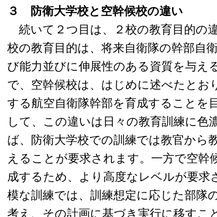
３ 防衛大学校と空幹候校の違い
続いて２つ目は、２校の教育目的の
校の教育目的は、将来自衛隊の幹部自
び能力並びに伸展性のある資質を与え
で、空幹候校は、はじめに述べたとお
する航空自衛隊幹部を育成することを目
して、この違いは日々の教育訓練に色
ば、防衛大学校での訓練では教官から
えることが要求されます。一方で空幹
成するため、より高度なレベルが要求
模な訓練では、訓練想定に応じた部隊
考え、その計画に基づき実行に移すこ