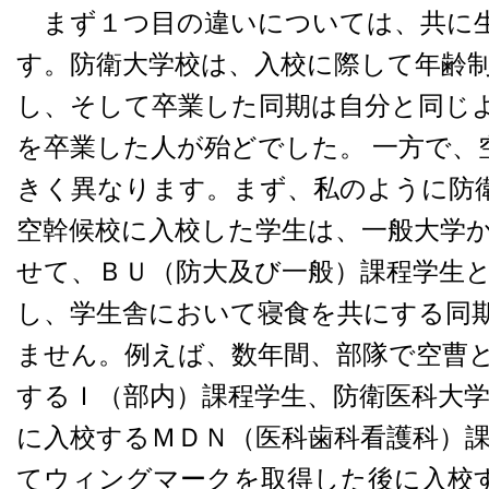
まず１つ目の違いについては、共に
す。防衛大学校は、入校に際して年齢
し、そして卒業した同期は自分と同じ
を卒業した人が殆どでした。 一方で、
きく異なります。まず、私のように防
空幹候校に入校した学生は、一般大学
せて、ＢＵ（防大及び一般）課程学生
し、学生舎において寝食を共にする同
ません。例えば、数年間、部隊で空曹
するＩ（部内）課程学生、防衛医科大
に入校するＭＤＮ（医科歯科看護科）
てウィングマークを取得した後に入校