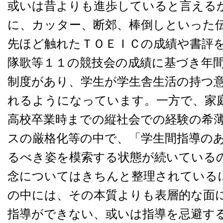
或いは昔よりも進歩していると言える
に、カッター、断郊、棒倒しといった
先ほど触れたＴＯＥＩＣの成績や書評
隊歌等１１の競技会の成績に基づき年
制度があり、学生が学生舎生活の持つ
れるようになっています。一方で、家
高校卒業時までの縦社会での経験の希
スの厳格化等の中で、「学生間指導の
るべき姿を模索する状態が続いている
念についてはきちんと整理されている
の中には、その本質よりも表層的な面
指導ができない、或いは指導を忌避す