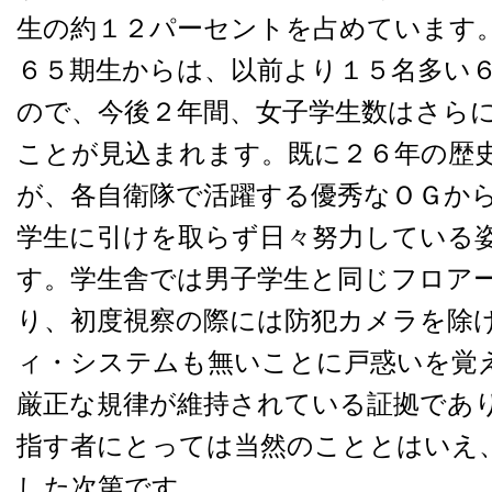
生の約１２パーセントを占めています
６５期生からは、以前より１５名多い
ので、今後２年間、女子学生数はさら
ことが見込まれます。既に２６年の歴
が、各自衛隊で活躍する優秀なＯＧか
学生に引けを取らず日々努力している
す。学生舎では男子学生と同じフロア
り、初度視察の際には防犯カメラを除
ィ・システムも無いことに戸惑いを覚
厳正な規律が維持されている証拠であ
指す者にとっては当然のこととはいえ
した次第です。