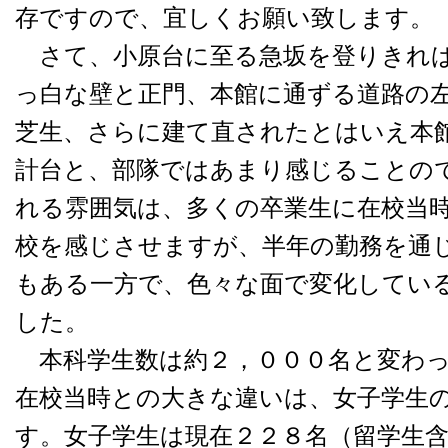
存ですので、宜しくお願い致します。
さて、小原台に至る急坂を登りきれば
っ白な壁と正門、本館に通ずる道路の
芝生、さらに建て直されたとはいえ本
計台と、部隊ではあまり感じることの
れる雰囲気は、多くの卒業生に在校当
校を感じさせますが、半年の勤務を通
もある一方で、色々な面で変化してい
した。
本科学生数は約２，０００名と変わっ
在校当時との大きな違いは、女子学生
す。女子学生は現在２２８名（留学生