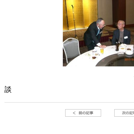
深野氏（１期
談