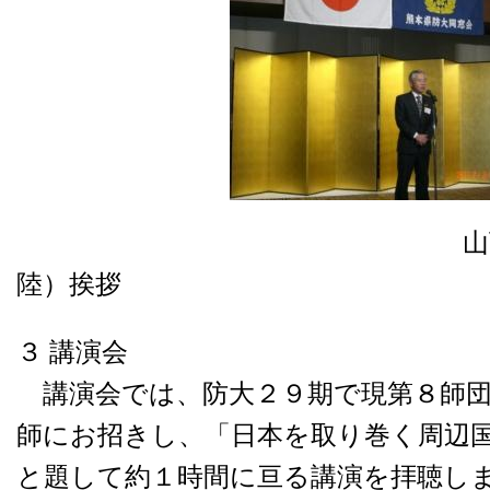
山下地区支部長
陸）挨拶
３ 講演会
講演会では、防大２９期で現第８師団
師にお招きし、「日本を取り巻く周辺
と題して約１時間に亘る講演を拝聴し