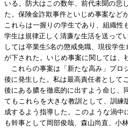
いる。防大はこの数年、前代未聞の悲
た。保険金詐欺事件といじめ事案など
これらは一握りの学生であり、組織性
学生は規律正しく清廉な生活を送って
しては卒業生5名の懲戒免職、現役学生
が下された。いじめ事案に関しては、
これらの事案は「新たな高み」プロ
後に発生した。私は最高責任者として
後にある膿を徹底的に出すよう命じ、
てもこれらを大きな教訓として、訓練
成するよう指導した。このような渦中
も幹事として岡部俊哉、森山尚直、小