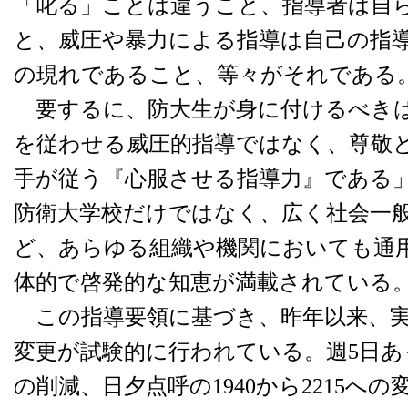
「叱る」ことは違うこと、指導者は自
と、威圧や暴力による指導は自己の指
の現れであること、等々がそれである
要するに、防大生が身に付けるべきは
を従わせる威圧的指導ではなく、尊敬
手が従う『心服させる指導力』である
防衛大学校だけではなく、広く社会一
ど、あらゆる組織や機関においても通
体的で啓発的な知恵が満載されている
この指導要領に基づき、昨年以来、実
変更が試験的に行われている。週5日あ
の削減、日夕点呼の1940から2215へ