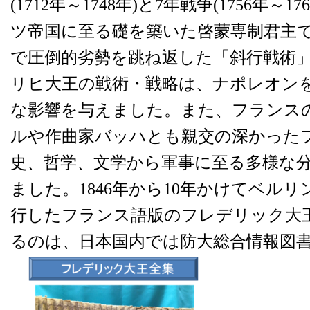
(1712年～1748年)と7年戦争(1756年～
ツ帝国に至る礎を築いた啓蒙専制君主
で圧倒的劣勢を跳ね返した「斜行戦術
リヒ大王の戦術・戦略は、ナポレオン
な影響を与えました。また、フランス
ルや作曲家バッハとも親交の深かった
史、哲学、文学から軍事に至る多様な
ました。1846年から10年かけてベル
行したフランス語版のフレデリック大
るのは、日本国内では防大総合情報図