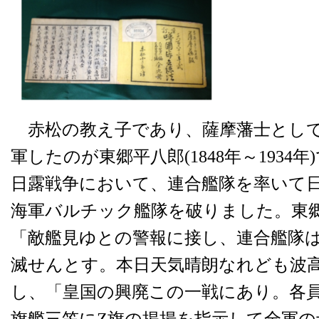
赤松の教え子であり、薩摩藩士として1
軍したのが東郷平八郎(1848年～1934年
日露戦争において、連合艦隊を率いて
海軍バルチック艦隊を破りました。東
「敵艦見ゆとの警報に接し、連合艦隊
滅せんとす。本日天気晴朗なれども波
し、「皇国の興廃この一戦にあり。各
旗艦三笠にZ旗の掲揚を指示して全軍