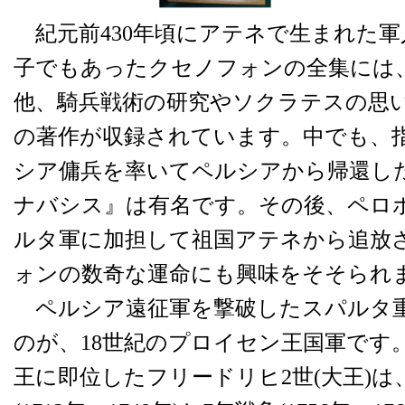
紀元前430年頃にアテネで生まれた
子でもあったクセノフォンの全集には
他、騎兵戦術の研究やソクラテスの思
の著作が収録されています。中でも、
シア傭兵を率いてペルシアから帰還し
ナバシス』は有名です。その後、ペロ
ルタ軍に加担して祖国アテネから追放
ォンの数奇な運命にも興味をそそられ
ペルシア遠征軍を撃破したスパルタ
のが、18世紀のプロイセン王国軍です。
王に即位したフリードリヒ2世(大王)