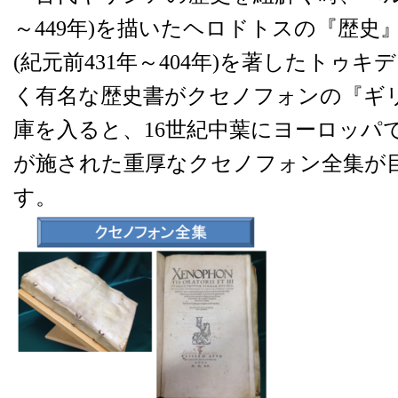
～449年)を描いたヘロドトスの『歴史
(紀元前431年～404年)を著したトゥ
く有名な歴史書がクセノフォンの『ギ
庫を入ると、16世紀中葉にヨーロッパ
が施された重厚なクセノフォン全集が
す。