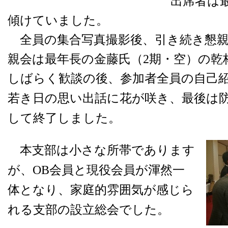
出席者は
傾けていました。
全員の集合写真撮影後、引き続き懇親
親会は最年長の金藤氏（2期・空）の乾
しばらく歓談の後、参加者全員の自己
若
き日の思い出話に花が咲き、最後は
して終了しました。
本支部は小さな所帯であります
が、OB会員と現役会員が渾然一
体となり、家庭的雰囲気が感じら
れる支部の設立総会でした。