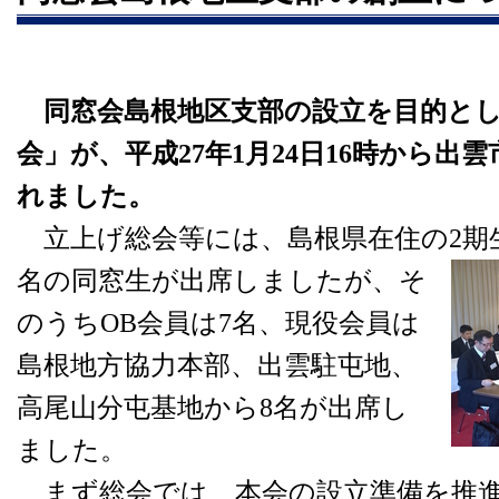
同窓会島根地区支部の設立を目的と
会」が、平成27年1月24日16時から出
れました。
立上げ総会等には、島根県在住の2期生
名の同窓生が出席
しましたが、そ
のうちOB会員は7名、現役会員は
島根地方協力本部、出雲駐屯地、
高尾山分屯基地から8名が出席し
ました。
まず総会では、本会の設立準備を推進