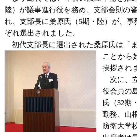
陸）が議事進行役を務め、支部会則の
れ、支部長に桑原氏（5期・陸）が、事
ぞれ選出されました。
初代支部長に選出された桑原氏は「ま
ことから
挨拶され
次に、立
役会員の
氏（32期
勤務、山
防衛大学