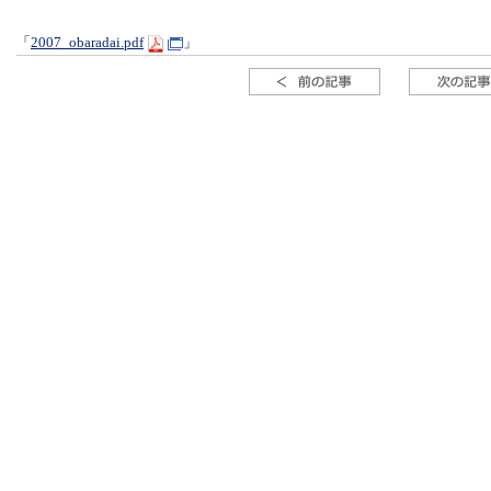
「
2007_obaradai.pdf
」