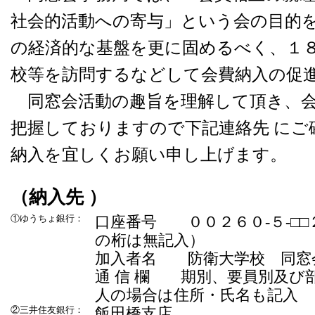
社会的活動への寄与」という会の目的
の経済的な基盤を更に固めるべく、１
校等を訪問するなどして会費納入の促
同窓会活動の趣旨を理解して頂き、会
把握しておりますので下記連絡先 にご
納入を宜しくお願い申し上げます。
（納入先 ）
①ゆうちょ銀行：
口座番号 ００２６０‐５‐□
の桁は無記入）
加入者名 防衛大学校 同窓
通 信 欄 期別、要員別及び
人の場合は住所・氏名も記入
②三井住友銀行：
飯田橋支店