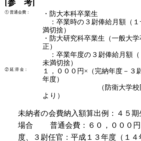
[参 考]
① 普通会費：
・防大本科卒業生
：卒業時の３尉俸給月額（１
満切捨）
・防大研究科卒業生（一般大学
正）
：卒業年度の３尉俸給月額（
未満切捨）
② 延 滞 金：
１，０００円×（完納年度－３
年度）
（防衛大学校同窓会
より）
未納者の会費納入額算出例：４５期
場合 普通会費：６０，０００円
度、３尉任官：平成１３年度（１