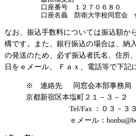
口座番号 １２７０６８０
口座名義 防衛大学校同窓会 
なお、振込手数料については振込額か
構です。また、銀行振込の場合は、納
の発送のため、必ず振込者氏名、住所
日をｅメール、 Ｆａｘ、電話等で下記
※ 連絡先 同窓会本部事務局 
京都新宿区本塩町２１－３－２
Tel/Fax ：０３－３３
ｅメール：honbu@bodaid