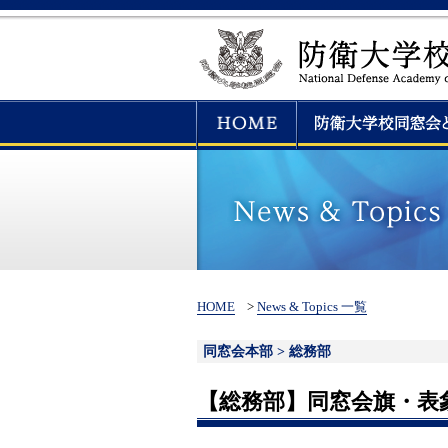
HOME
>
News & Topics 一覧
同窓会本部 > 総務部
【総務部】同窓会旗・表