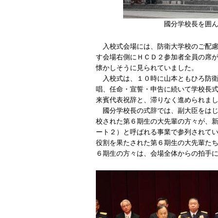
國分学校長を囲んでの６期
入校式会場には、防衛大学校のご配慮
す会場右側にＨＣＤ２参加者全員の席
懐かしそうに見られていました。
入校式は、１０時に山本ともひろ防衛
唱、任命・宣誓・申告に続いて学校長
来賓代表祝辞と、滞りなく進められま
國分学校長の式辞では、副大臣をはじ
校された第６期生の大先輩の方々が、
ート２）と呼ばれる事業で参列されて
役割を果たされた第６期生の大先輩た
６期生の方々は、会場全体からの拍手