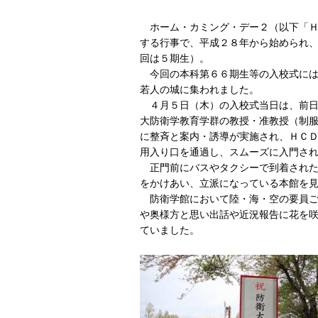
ホーム・カミング・デー２（以下「Ｈ
する行事で、平成２８年から始められ
回は５期生）。
今回の本科第６６期生等の入校式には
若人の城に集われました。
４月５日（木）の入校式当日は、前日
大防衛学教育学群の教授・准教授（制
に整斉と案内・誘導が実施され、ＨＣ
用入り口を通過し、スムーズに入門さ
正門前にバスやタクシーで到着された
をかけあい、立派になっている本館を
防衛学館において陸・海・空の要員ご
や奥様方と思い出話や近況報告に花を
ていました。