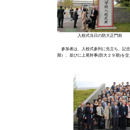
入校式当日の防大正
参加者は、入校式参列に先立ち、記念
期）、並びに上尾幹事(防大２９期)を