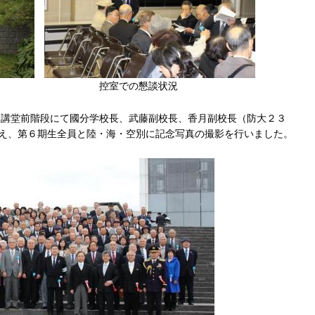
門前 控室での懇談状況
講堂前階段にて國分学校長、武藤副校長、香月副校長（防大２３
交え、第６期生全員と陸・海・空別に記念写真の撮影を行いました。