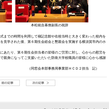
 本松統合幕僚副長の祝辞
式までの時間を利用して槇記念館や在校当時と大きく変わった校内を
式を見学された後、第６期生会総会と懇親会を実施する横須賀市内のホ
にあたり、第６期生会担当者の皆様のご労苦に対し、心からの慰労を
まで親身になってご支援いただいた防衛大学校職員の皆様に心から感謝
局事業部ＨＣＤ２担当 記）