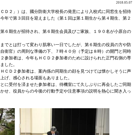
2018.05.07
ＣＤ２」）は、國分防衛大学校長の発意により入校式に同窓生を招待
、今年で第３回目を迎えました（第１回は第１期生から第４期生、第２
第６期生が招待され、第６期生会員及びご家族、１９０名が小原台の
までとは打って変わり肌寒い一日でしたが、第６期生の役員の方や防
服自衛官）の周到な準備の下、７時４０分（予定は８時）の開門と同時
Ｄ２参加者は、今年もＨＣＤ２参加者のために設けられた正門右側の専
れました。
ＨＣＤ２参加者は、案内係の同期生の顔を見つけては懐かしそうに声
見上げ、感心される場面もありました。
とに受付を済ませた参加者は、待機室にて久しぶりに再会したご同期
咲かせ、役員からの今後の行動予定や注意事項の説明を熱心に聞き入っ