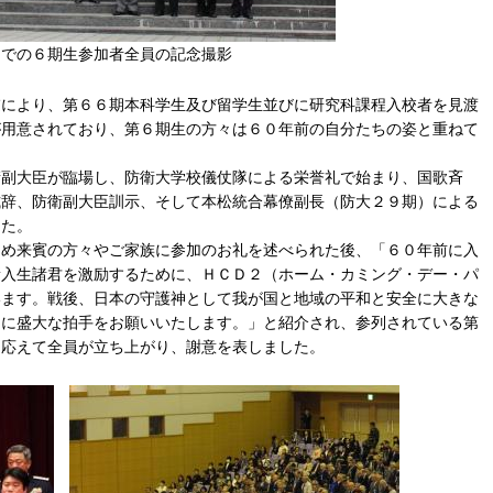
生参加者全員の記念撮影
により、第６６期本科学生及び留学生並びに研究科課程入校者を見渡
が用意されており、第６期生の方々は６０年前の自分たちの姿と重ねて
副大臣が臨場し、防衛大学校儀仗隊による栄誉礼で始まり、国歌斉
式辞、防衛副大臣訓示、そして本松統合幕僚副長（防大２９期）による
した。
め来賓の方々やご家族に参加のお礼を述べられた後、「６０年前に入
新入生諸君を激励するために、ＨＣＤ２（ホーム・カミング・デー・パ
います。戦後、日本の守護神として我が国と地域の平和と安全に大きな
ちに盛大な拍手をお願いいたします。」と紹介され、参列されている第
に応えて全員が立ち上がり、謝意を表しました。