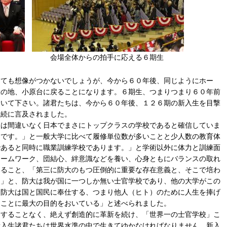
場全体からの拍手に応える６期生
ても想像がつかないでしょうが、今から６０年後、同じようにホー
大の地、小原台に戻ることになります。６期生、つまりつまり６０年前
おいて下さい。諸君たちは、今から６０年後、１２６期の新入生を目撃
継続に言及されました。
は間違いなく日本でまさにトップクラスの学校であると確信していま
さです。」と一般大学に比べて履修単位数が多いことと少人数の教育体
であると同時に職業訓練学校であります。」と学術以外に体力と訓練面
チームワーク、団結心、絆意識などを養い、心身ともにバランスの取れ
いること、「第三に防大のもつ圧倒的に重要な存在意義と、そこで培わ
。」と、防大は我が国に一つしか無い士官学校であり、他の大学がこの
、防大は国と国民に奉仕する、つまり他人（ヒト）のために人生を捧げ
ることに最大の目的をおいている」と述べられました。
することなく、絶えず創造的に革新を続け、「世界一の士官学校」こ
新入生諸君たちは世界水準の中で生きてゆかなければなりません。新入