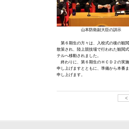
山本防衛副大臣の訓示
第６期生の方々は、入校式の後の観閲
散策され、陸上競技場で行われた観閲
テルへ移動されました。
終わりに、第６期生のＨＣＤ２の実施
申し上げますとともに、準備から本番
申し上げます。
（同窓会本部事務