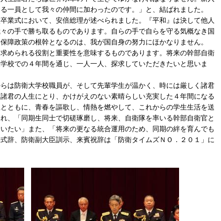
する一員として我々の仲間に加わったのです。」と、結ばれました。
卒業式において、安倍総理が述べられました。『平和』は決して他人
我々の手で勝ち取るものであります。自らの手で自らを守る気概なき国
全保障政策の根幹となるのは、我が国自身の努力にほかなりません。
求められる役割と重要性を意味するものであります。将来の幹部自衛
大学校での４年間を通じ、一人一人、探求していただきたいと思いま
らは防衛大学校職員が、そして先輩学生が温かく、時には厳しく諸君
は諸君の人生にとり、かけがえのない素晴らしい充実した４年間になる
生とともに、青春を謳歌し、情熱を燃やして、これからの学生生活を送
られ、「同期生同士で切磋琢磨し、将来、自衛隊を率いる幹部自衛官と
らいたい」また、「将来の更なる統合運用のため、同期の絆を育んでも
長式辞、防衛副大臣訓示、来賓祝辞は「防衛タイムズＮＯ．２０１」に