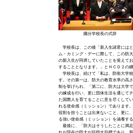
國分学校長の式辞 会
学校長は、この後「新入生諸君にはと
ム・カミング・デーに際して、この防
の新入生が同席していたことを覚えて
することとなります。」とＨＣＤ２の
学校長は、続けて「私は、防衛大学校
す。その第一は、防大の教育水準の高
制を挙げられ、「第二に、防大は大学
の練成を行い、更に団体生活を通じて
た国際人を育てることに意を尽くして
れる使命感（ミッション）であります
役割を担うことは出来ないこと、更に
る強い使命感（ミッション）を涵養す
最後に、「防大はそうしたことに満足
れが現在の防大が目指す目標であり、