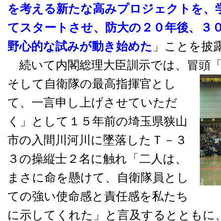
を考える新たな高みプロジェクトを、
てスタートさせ、防大の２０年後、３
野心的な試みが動き始めた
」ことを披
続いて内閣総理大臣訓示では、冒頭「
そして自衛隊の最高指揮官とし
て、一言申し上げさせていただ
く」として１５年前の埼玉県狭山
市の入間川河川に墜落したＴ－３
３の操縦士２名に触れ「二人は、
まさに命を懸けて、自衛隊員とし
ての強い使命感と責任感を私たち
に示してくれた」と言及するとともに