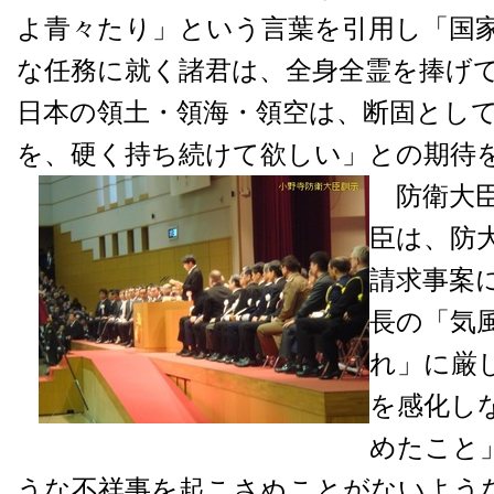
よ青々たり」という言葉を引用し「国
な任務に就く諸君は、全身全霊を捧げ
日本の領土・領海・領空は、断固とし
を、硬く持ち続けて欲しい」との期待
防衛大臣
臣は、防
請求事案
長の「気
れ」に厳
を感化し
めたこと
うな不祥事を起こさぬことがないよう