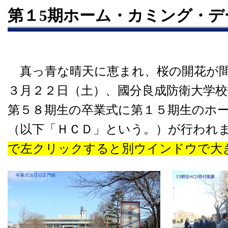
第１5期ホーム・カミング・デ
真っ青な晴天に恵まれ、桜の開花が間
３月２２
日（土）、國分良成防衛大学
第５８期生の卒業式に第１５期生のホ
（以下「ＨＣＤ」という。）が行われ
で左クリックすると別ウインドウで大