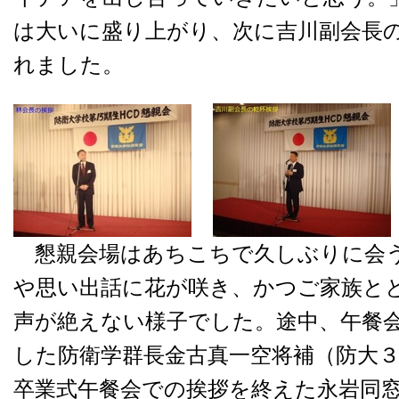
は大いに盛り上がり、次に吉川副会長
れました。
懇親会場はあちこちで久しぶりに会う
や思い出話に花が咲き、かつご家族と
声が絶えない様子でした。途中、午餐
した防衛学群長金古真一空将補（防大
卒業式午餐会での挨拶を終えた永岩同