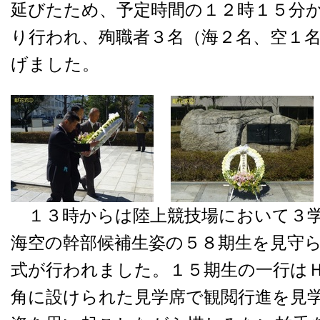
延びたため、予定時間の１２時１５分
り行われ、殉職者３名（海２名、空１
げました。
１３時からは陸上競技場において３学
海空の幹部候補生姿の５８期生を見守
式が行われました。１５期生の一行は
角に設けられた見学席で観閲行進を見