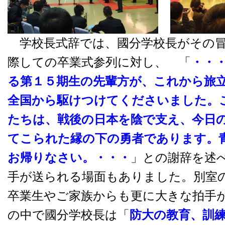
学校長式辞では、國分学校長がその冒
際しての卒業式参列に対し、 「
・・
る第１５期生の先輩方が、これから旅
全国から駆けつけてくださいました。
たちは、戦後の日本を陰で支え、今日
てこられた縁の下の勇者であります。
お帰りなさい。・・・
」との謝辞を述
手が送られる場面もありました。別室
卒業生やご家族からも更に大きな拍手
の中で國分学校長は「
防大の教育、訓