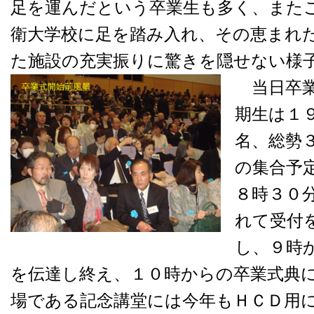
足を運んだという卒業生も多く、また
衛大学校に足を踏み入れ、その恵まれ
た施設の充実振りに驚きを隠せない様
当日卒業
期生は１
名、総勢
の集合予
８時３０
れて受付
し、９時
を伝達し終え、１０時からの卒業式典
場である記念講堂には今年もＨＣＤ用