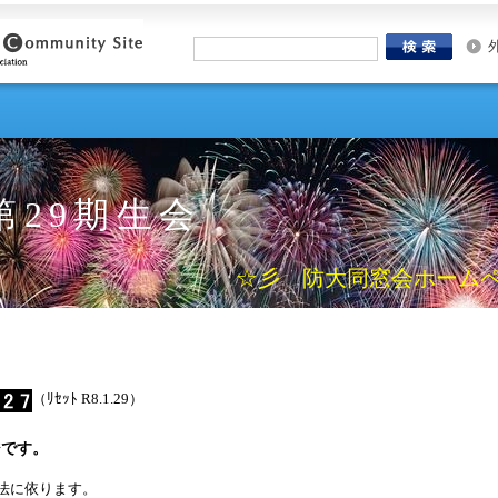
第29期生会
☆彡 防大同窓会ホームペー
（ﾘｾｯﾄ R8.1.29）
ジです。
法に依ります。