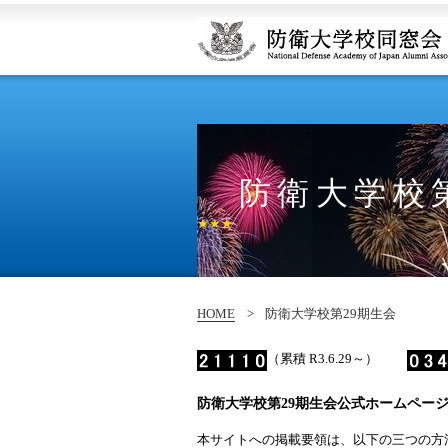
防衛大学校
★★★
HOME
>
防衛大学校第29期生会
（累積 R3.6.29～）
防衛大学校第29期生会公式ホームペー
本サイトへの掲載要領は、以下の三つの方