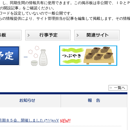
）し、同期生間の情報共有に使用できます。この掲示板は非公開で、ＩＤと
イトの開設記事」をご確認ください。
ワードを設定していないので一般公開です。
らの情報提供により、サイト管理担当が記事を編集して掲載します。その情
期８５会、開催しました (*^^)vvV