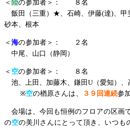
＜
陸
の参加者＞： ８名
飯田（三重）★、石崎、伊藤(達)、甲斐
砂本、根本
＜
海
の参加者＞： ２名
中尾、山口（静岡）
＜
空
の参加者＞： ８名
池、上田、加藤木、鎌田U（愛知）、
※
空
の楢原さんは、
３９回連続
参
会場は、今回も恒例のフロアの区画で
の
空
の美川さんにとって頂き、いつも