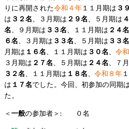
りに再開された
令和４年
１１月期は
３
は
３２名
、３月期は
２９名
、５月期は
名
、９月期は
３３名
、１１月期は
２４
６名
、３月期は
３３名
、５月期は
３３
月期は
１６名
、１１月期は
３０名
、
令
３月期は
２７名
、５月期は
２４名
、７
３２名
、１１月期は
１８名
、
令和８年
は
１７名
でした。今回、初参加の同期
た。
＜
一般
の参加者＞: ０名