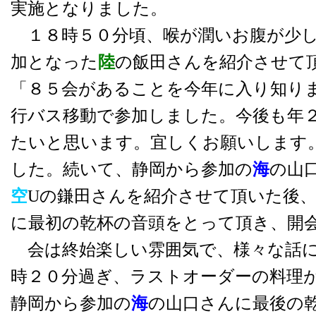
実施となりました。
１８時５０分頃、喉が潤いお腹が少し
加となった
陸
の飯田さんを紹介させて
「８５会があることを今年に入り知り
行バス移動で参加しました。今後も年
たいと思います。宜しくお願いします
した。続いて、静岡から参加の
海
の山
空
Uの鎌田さんを紹介させて頂いた後
に最初の乾杯の音頭をとって頂き、開
会は終始楽しい雰囲気で、様々な話に
時２０分過ぎ、ラストオーダーの料理
静岡から参加の
海
の山口さんに最後の