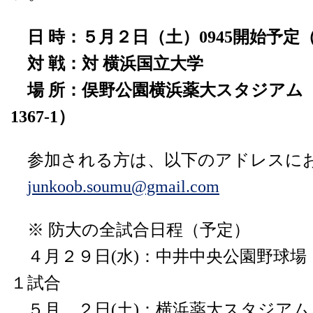
日 時：５月２日（土）0945開始予定
対 戦：対 横浜国立大学
場 所：俣野公園横浜薬大スタジアム
1367-1）
参加される方は、以下のアドレスに
junkoob.soumu@gmail.com
※ 防大の全試合日程（予定）
４月２９日(水)：中井中央公園野球場 v
１試合
５月 ２日(土)：横浜薬大スタジアム v