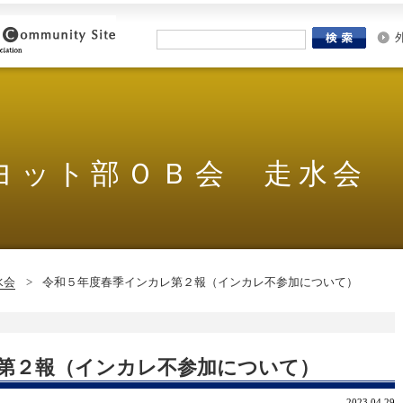
ヨット部ＯＢ会 走水会
水会
>
令和５年度春季インカレ第２報（インカレ不参加について）
第２報（インカレ不参加について）
2023.04.29