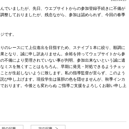
積んでいましたが、先日、ウエブサイトからの参加登録手続きに不備が
意調整しておりましたが、残念ながら、参加は認められず、今回の春季
ージです。
振りのレースにて上位進出を目指すため、スナイプ１本に絞り、順調に
結果となり、誠に申し訳ありません。余裕を持ってウェブサイトから参
上の不備により受理されていない事が判明、参加出来ないという誠に遺
うなミスを無くすことはもちろん、早期に発見・対処できるようチェッ
なことが生起しないように致します。私の指導監督が至らず、このよう
お詫び申し上げます。現役学生は落胆の色を隠せませんが、秋季インカ
んでおります。
今後とも変わらぬ ご指導ご支援をよろしくお願い申し上