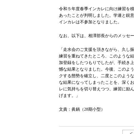
令和５年度春季インカレに向け練習を
あったことが判明しました。学連と鋭
インカレは不参加となりました
。
なお、以下は、
相澤部長からのメッセ
「走水会のご支援を頂きながら、久し
練習を重ねてきたところ、このような
加登録をしたつもりでしたが、手続き
憾な結果となりました。今後、このよ
クする態勢を確立し、二度とこのよう
な結果になってしまったことを、深く
レに気持ちを切り替えつつ、練習に励
げます。」
文責：眞鍋（28期小型）