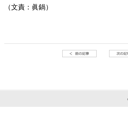
（文責：眞鍋）