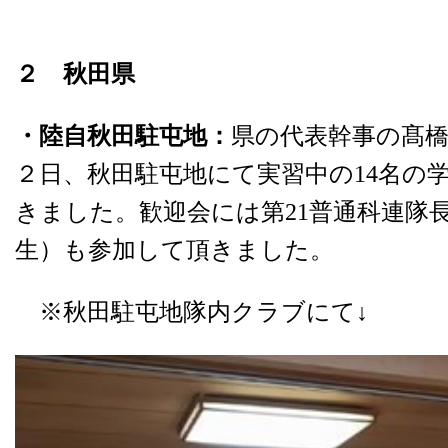
２ 秋田県
・陸自秋田駐屯地：
県の代表幹事の髙橋
２日、秋田駐屯地にて実習中の14名の
きました。歓迎会には第21普通科連隊
生）も参加して頂きました。
※秋田駐屯地隊内クラブにて↓