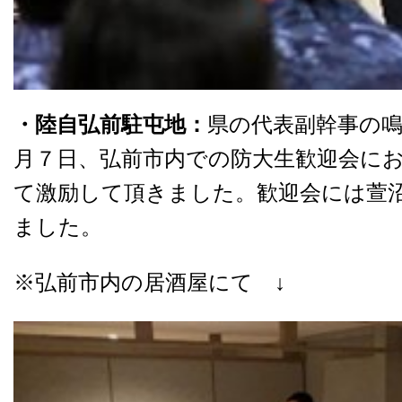
・陸自弘前駐屯地：
県の代表副幹事の鳴
月７日、弘前市内での防大生歓迎会にお
て激励して頂きました。歓迎会には萱
ました。
※弘前市内の居酒屋にて ↓