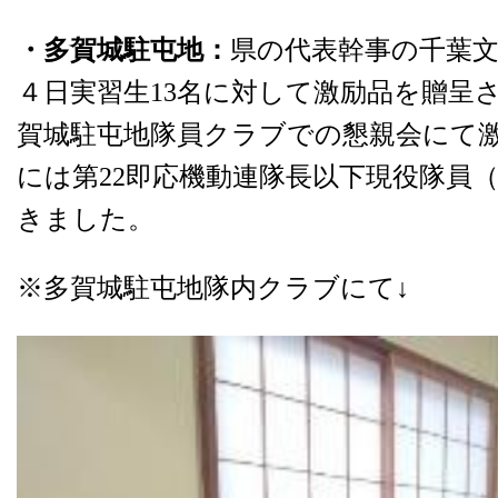
・多賀城駐屯地：
県の代表幹事の千葉文
４日実習生13名に対して激励品を贈呈さ
賀城駐屯地隊員クラブでの懇親会にて
には第22即応機動連隊長以下現役隊員
きました。
※多賀城駐屯地隊内クラブにて↓