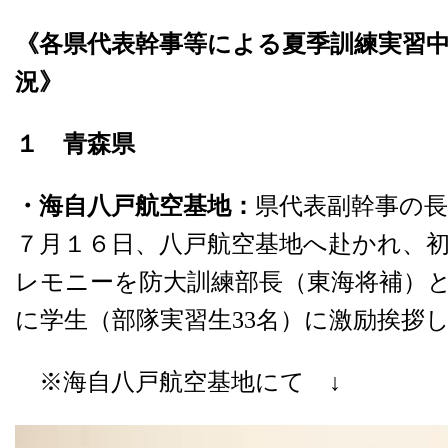
《各県代表幹事等による夏季訓練実習
況》
１ 青森県
・海自八戸航空基地：
県代表副幹事の長
７月１６日、八戸航空基地へ赴かれ、
レモニーを防大訓練部長（東海将補）
に学生（部隊実習生33名）に激励挨拶
※海自八戸航空基地にて ↓