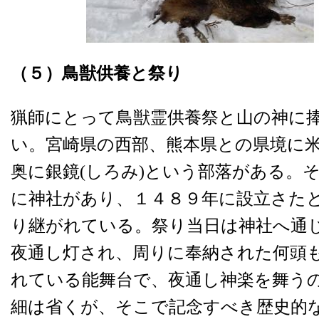
（５）
鳥獣供養と祭り
猟師にとって鳥獣霊供養祭と山の神に
い。宮崎県の西部、熊本県との県境に
奥に銀鏡(しろみ)という部落がある。
に神社があり、１４８９年に設立さた
り継がれている。祭り当日は神社へ通
夜通し灯され、周りに奉納された何頭
れている能舞台で、夜通し神楽を舞う
細は省くが、そこで記念すべき歴史的