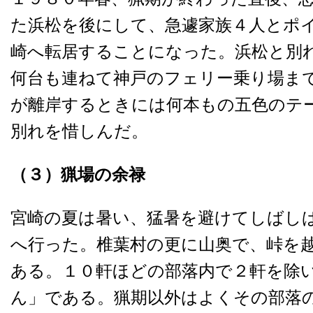
た浜松を後にして、急遽家族４人とポ
崎へ転居することになった。浜松と別
何台も連ねて神戸のフェリー乗り場ま
が離岸するときには何本もの五色のテ
別れを惜しんだ。
（３）
猟場の余禄
宮崎の夏は暑い、猛暑を避けてしばし
へ行った。椎葉村の更に山奥で、峠を
ある。１０軒ほどの部落内で２軒を除
ん」である。猟期以外はよくその部落