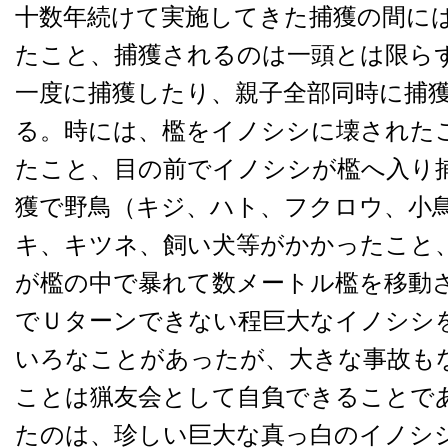
十数年続けて実施してきた捕獲の間に
たこと、捕獲されるのは一頭とは限ら
一度に捕獲したり、親子全部同時に捕
る。時には、檻をイノシシに壊された
たこと、目の前でイノシシが檻へ入り
獲で野鳥（キジ、ハト、フクロウ、小
キ、キツネ、飼い犬等がかかったこと
が檻の中で暴れて数メートル檻を移動
でＵターンできない程巨大なイノシシ
いろなことがあったが、大きな事故も
ことは猟友会として自負できることで
たのは、珍しい巨大な真っ白のイノシ