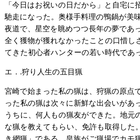
「今日はお祝いの日だから」と自宅に
馳走になった。奥様手料理の鴨鍋が美
夜道で、星空を眺めつつ長年の夢であ
全く獲物が獲れなかったことの口惜し
てきた初心者ハンターの若い時代であ
エ．.狩り人生の五目猟
宮崎で始まった私の猟は、狩猟の原点
った私の猟は次々に新鮮な出会いがあ
うちに、何人もの猟友ができた。地元
な猟を教えてもらい、免許も取得した
き網猟」である。皇族がご猟場でカモ