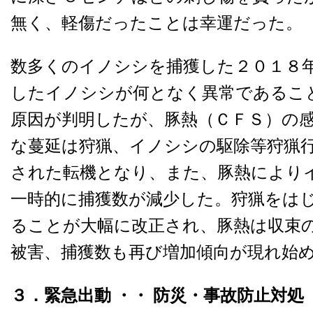
無く、軽傷だったことは幸運だった。
数多くのイノシシを捕獲した２０１８
したイノシシが何となく異常であるこ
原因が判明したが、豚熱（ＣＦＳ）の
な蔓延は狩猟、イノシシの駆除等狩猟
された転機となり、また、豚熱により
一時的に捕獲数が減少した。狩猟をは
ることが大幅に改正され、豚熱は収束
被害、捕獲数も再び増加傾向が現れ始
３．緊急出動 ・・
防災・事故防止対処