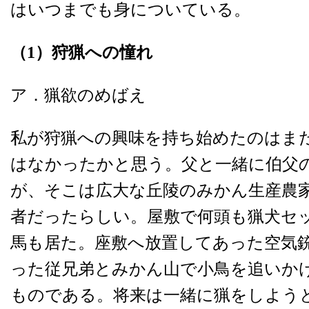
はいつまでも身についている。
（
1
）
狩猟への憧れ
ア．猟欲のめばえ
私が狩猟への興味を持ち始めたのはま
はなかったかと思う。父と一緒に伯父
が、そこは広大な丘陵のみかん生産農
者だったらしい。屋敷で何頭も猟犬セ
馬も居た。座敷へ放置してあった空気
った従兄弟とみかん山で小鳥を追いか
ものである。将来は一緒に猟をしよう