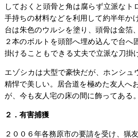
しておくと頭骨と角は腐らず立派なト
手持ちの材料などを利用して約半年か
台は朱色のウルシを塗り、頭骨は金箔
２本のボルトを頭部へ埋め込んで台へ
掛けることもできる丈夫で立派な刀掛
エゾシカは大型で豪快だが、ホンシュ
精悍で美しい。居合道を極めた友人へ
が、今も友人宅の床の間に飾ってある
２．有害捕獲
２００６年各務原市の要請を受け、猟