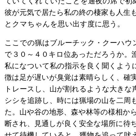
ていてくれていたことを通夜の席で初
彼が元気で居たら私の終の棲家も人生
とクマちゃんを思い出す度に思う。
ここでの猟はブルーチック・クーハウ
で３０～４０キロ位あっただろうか。
私になついて私の指示を良く聞くよう
徴は足が遅いが臭覚は素晴らしく、確
トレースし、山が割れるような大きな
シシを追跡し、時には猟場の山を二周
た。山や谷の地形、森や林等の様相か
断され、見通しが良く安全な場所に待
せて待機していると、獲物を追って吠