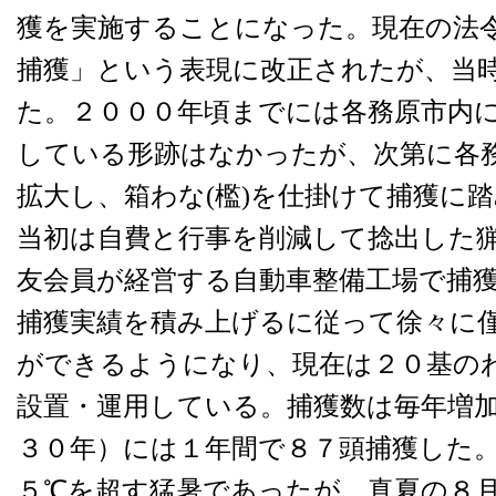
獲を実施することになった。現在の法
捕獲」という表現に改正されたが、当
た。２０００年頃までには各務原市内
している形跡はなかったが、次第に各
拡大し、箱わな(檻)を仕掛けて捕獲に
当初は自費と行事を削減して捻出した
友会員が経営する自動車整備工場で捕
捕獲実績を積み上げるに従って徐々に
ができるようになり、現在は２０基の
設置・運用している。捕獲数は毎年増
３０年）には１年間で８７頭捕獲した
５℃を超す猛暑であったが、真夏の８