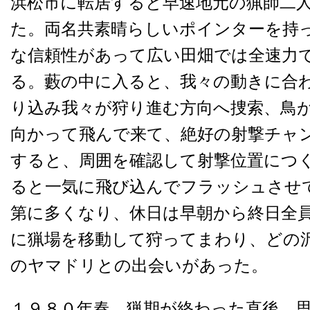
浜松市に転居すると早速地元の猟師二
た。両名共素晴らしいポインターを持
な信頼性があって広い田畑では全速力
る。藪の中に入ると、我々の動きに合
り込み我々が狩り進む方向へ捜索、鳥
向かって飛んで来て、絶好の射撃チャ
すると、周囲を確認して射撃位置につ
ると一気に飛び込んでフラッシュさせ
第に多くなり、休日は早朝から終日全
に猟場を移動して狩ってまわり、どの
のヤマドリとの出会いがあった。
１９８０年春、猟期が終わった直後、