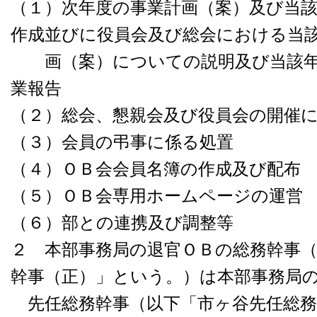
（１）次年度の事業計画（案）及び当
作成並びに役員会及び総会における当
画（案）についての説明及び当該年
業報告
（２）総会、懇親会及び役員会の開催
（３）会員の弔事に係る処置
（４）ＯＢ会会員名簿の作成及び配布
（５）ＯＢ会専用ホームページの運営
（６）部との連携及び調整等
２ 本部事務局の退官ＯＢの総務幹事
幹事（正）」という。）は本部事務局
先任総務幹事（以下「市ヶ谷先任総務