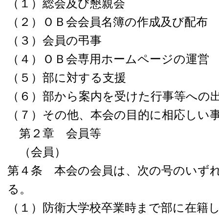
（１）総会及び懇親会
（２）ＯＢ会会員名簿の作成及び配布
（３）会員の弔事
（４）ＯＢ会専用ホームページの運営
（５）部に対する支援
（６）部から案内を受けた行事等への
（７）その他、本会の目的に相応しい
第２章 会員等
（会員）
第４条 本会の会員は、次の号のいず
る。
（１）防衛大学校卒業時まで部に在籍