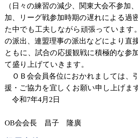
（日々の練習の減少、関東大会不参加
加、リーグ戦参加時期の遅れによる過
た中でも工夫しながら頑張っています
の派出、連盟理事の派出などにより直
ともに、試合の応援観戦に積極的な参
て盛り上げていきます。
ＯＢ会会員各位におかれましては、引
援・ご協力を宜しくお願い申し上げま
令和7年4月2日
第
OB会会長 昌子 隆廣