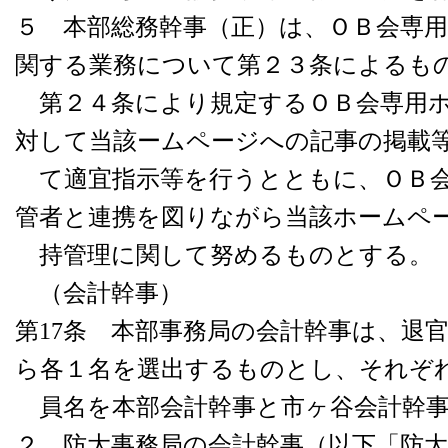
５ 本部総務幹事（正）は、ＯＢ会専
関する業務について第２３条によるも
第２４条により規定するＯＢ会専用ホ
対して当該ームページへの記事の掲載
て適宜指示等を行うとともに、ＯＢ会
管者と連携を図りながら当該ホームペ
持管理に関して努めるものとする。
（会計幹事）
第17条 本部事務局の会計幹事は、退
ら各１名を選出するものとし、それぞ
員名を本部会計幹事と市ヶ谷会計幹事
２ 防大事務局の会計幹事（以下「防