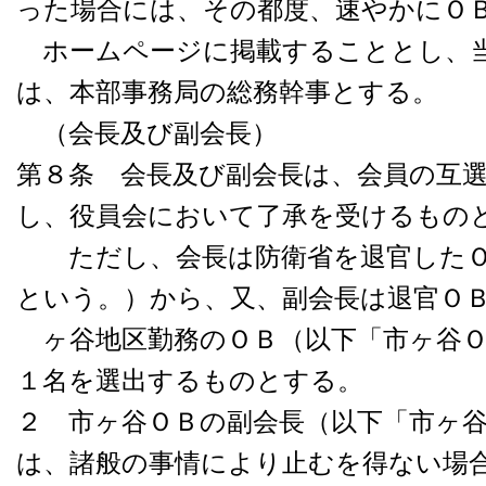
った場合には、その都度、速やかにＯ
ホームページに掲載することとし、当
は、本部事務局の総務幹事とする。
（会長及び副会長）
第８条 会長及び副会長は、会員の互
し、役員会において了承を受けるもの
ただし、会長は防衛省を退官したＯ
という。）から、又、副会長は退官Ｏ
ヶ谷地区勤務のＯＢ（以下「市ヶ谷Ｏ
１名を選出するものとする。
２ 市ヶ谷ＯＢの副会長（以下「市ヶ
は、諸般の事情により止むを得ない場