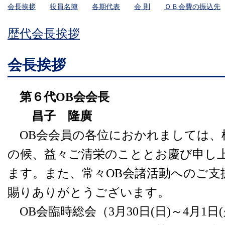
会長挨拶
役員名簿
各期代表
会 則
ＯＢ会費の振込先
歴代会長挨拶
会長挨拶
第６代OB会会長
昌子 隆廣
OB会会員の各位におかれましては、
の候、益々ご清栄のこととお慶び申し
ます。また、常々OB会諸活動へのご支
賜りありがとうございます。
OB会臨時総会（3月30日(日)～4月1日(