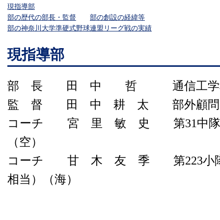
現指導部
部の歴代の部長・監督
部の創設の経緯等
部の神奈川大学準硬式野球連盟リーグ戦の実績
現指導部
部 長 田 中 哲 通信工学科
監 督
田 中 耕 太 部外顧問 
コーチ 宮 里 敏 史 第31中隊
（空）
コーチ 甘 木 友 季 第223小隊
相当）（海）
（令和８年