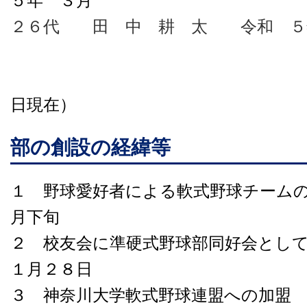
５年 ３月
２６代 田 中 耕 太 令和 ５
（令和８年
日現在）
部の創設の経緯等
１ 野球愛好者による軟式野球チーム
月下旬
２ 校友会に準硬式野球部同好会とし
１月２８日
３ 神奈川大学軟式野球連盟への加