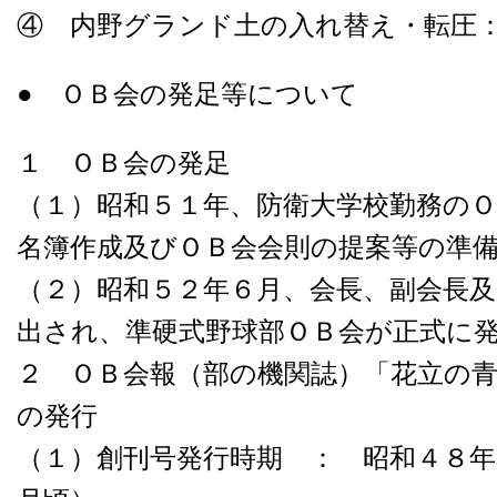
④ 内野グランド土の入れ替え・転圧
● ＯＢ会の発足等について
１ ＯＢ会の発足
（１）昭和５１年、防衛大学校勤務の
名簿作成及びＯＢ会会則の提案等の準
（２）昭和５２年６月、会長、副会長
出され、準硬式野球部ＯＢ会が正式に
２ ＯＢ会報（部の機関誌）「花立の
の発行
（１）創刊号発行時期 ： 昭和４８